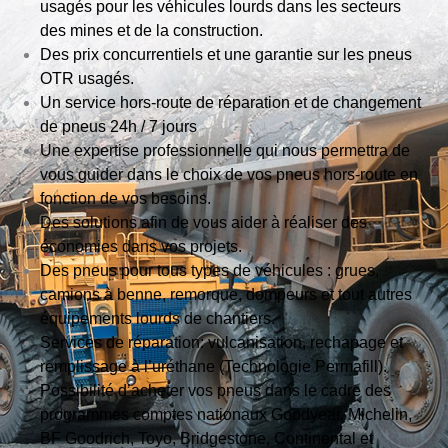
usagés pour les véhicules lourds dans les secteurs
des mines et de la construction.
Des prix concurrentiels et une garantie sur les pneus
OTR usagés.
Un service hors-route de réparation et de changement
de pneus 24h / 7 jours
Une expertise professionnelle qui nous permettra de
vous guider dans le choix de vos pneus hors-route en
fonction de vos besoins.
Des solutions afin de vous aider à réaliser des
économies dans vos projets.
Des pneus pour tous types de véhicules : grues,
camions à benne, remorque, dompeurs et tout autres
équipements lourds de chantiers.
Services de réparation: vulcanisation, rechapage et
remplissage à l’uréthane (Technologie Permafill).
Possibilité d’acheter vos pneus dans le cadre des
programmes comptes nationaux Goodyear, Michelin,
BF Goodrich, Toyo, Bridgestone, Continental et